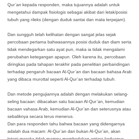
Qur’an kepada responden, maka tujuannya adalah untuk
mengetahui dampak fisiologis sebagai akibat dari letak/posisi
tubuh yang rileks (dengan duduk santai dan mata terpejam).
Dan sungguh telah kelihatan dengan sangat jelas sejak
percobaan pertama bahwasannya posisi duduk dan diam serta
tidak mendegarkan satu ayat pun, maka ia tidak mengalami
perubahan ketegangan apapun. Oleh karena itu, percobaan
diringkas pada tahapan terakhir pada penelitian perbandingan
terhadap pengaruh bacaan Al-Qur’an dan bacaan bahasa Arab
yang dibaca murottal seperti Al-Qur’an terhadap tubuh.
Dan metode pengujiannya adalah dengan melakukan selang-
seling bacaan: dibacakan satu bacaan Al-Qur’an, kemudian
bacaan vahasa Arab, kemudian Al-Qur’an dan seterusnya atau
sebaliknya secara terus menerus.
Dan para responden tahu bahwa bacaan yang didengarnya
adalah dua macam: Al-Qur’an dan bukan Al-Qur’an, akan
tetapi mereka tidak mampu membedakan antara keduanya,