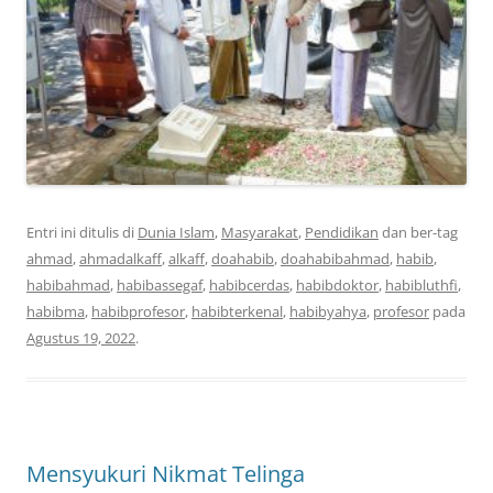
Entri ini ditulis di
Dunia Islam
,
Masyarakat
,
Pendidikan
dan ber-tag
ahmad
,
ahmadalkaff
,
alkaff
,
doahabib
,
doahabibahmad
,
habib
,
habibahmad
,
habibassegaf
,
habibcerdas
,
habibdoktor
,
habibluthfi
,
habibma
,
habibprofesor
,
habibterkenal
,
habibyahya
,
profesor
pada
Agustus 19, 2022
.
Mensyukuri Nikmat Telinga