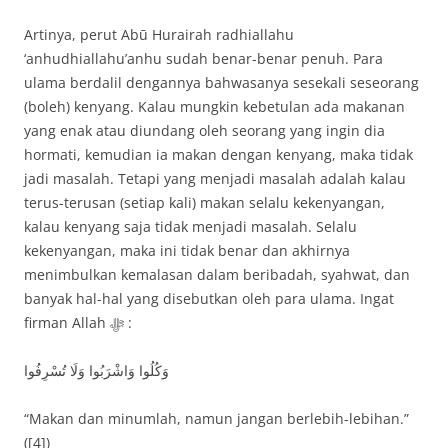
Artinya, perut Abū Hurairah radhiallahu
‘anhudhiallahu’anhu sudah benar-benar penuh. Para
ulama berdalil dengannya bahwasanya sesekali seseorang
(boleh) kenyang. Kalau mungkin kebetulan ada makanan
yang enak atau diundang oleh seorang yang ingin dia
hormati, kemudian ia makan dengan kenyang, maka tidak
jadi masalah. Tetapi yang menjadi masalah adalah kalau
terus-terusan (setiap kali) makan selalu kekenyangan,
kalau kenyang saja tidak menjadi masalah. Selalu
kekenyangan, maka ini tidak benar dan akhirnya
menimbulkan kemalasan dalam beribadah, syahwat, dan
banyak hal-hal yang disebutkan oleh para ulama. Ingat
firman Allah ﷻ :
وَكُلُوا وَاشْرَبُوا وَلَا تُسْرِفُوا
“Makan dan minumlah, namun jangan berlebih-lebihan.”
([4])