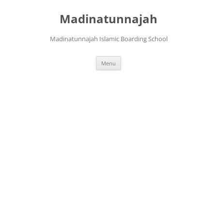
Langsung
ke
Madinatunnajah
isi
Madinatunnajah Islamic Boarding School
Menu