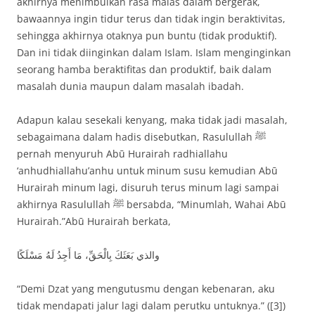
akhirnya menimbulkan rasa malas dalam bergerak,
bawaannya ingin tidur terus dan tidak ingin beraktivitas,
sehingga akhirnya otaknya pun buntu (tidak produktif).
Dan ini tidak diinginkan dalam Islam. Islam menginginkan
seorang hamba beraktifitas dan produktif, baik dalam
masalah dunia maupun dalam masalah ibadah.
Adapun kalau sesekali kenyang, maka tidak jadi masalah,
sebagaimana dalam hadis disebutkan, Rasulullah ﷺ
pernah menyuruh Abū Hurairah radhiallahu
‘anhudhiallahu’anhu untuk minum susu kemudian Abū
Hurairah minum lagi, disuruh terus minum lagi sampai
akhirnya Rasulullah ﷺ bersabda, “Minumlah, Wahai Abū
Hurairah.”Abū Hurairah berkata,
والذي بَعَثَكَ بِالْحَقِّ، مَا أَجِدُ لَهُ مَسْلَكًا
“Demi Dzat yang mengutusmu dengan kebenaran, aku
tidak mendapati jalur lagi dalam perutku untuknya.” ([3])