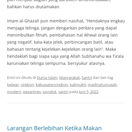
bahkan harus diutamakan.
Imam al-Ghazali pun memberi nasihat, “Hendaknya engkau
menjaga telinga. Jangan dengarkan perkara yang dapat
menimbulkan fitnah, pembahasan hal ikhwal orang lain
yang negatif, kata-kata jelek, perbincangan batil, atau
bahasan tentang kejelekan-kejelekan orang lain”. Maka
hendaklah bagi siapa saja yang Allah Subhanahu wa Ta‘ala
karuniakan telinga sempurna, bersyukur atasnya.
Entri ini ditulis di
Dunia Islam
,
Masyarakat
,
Santri
dan ber-tag
belajar
,
cirebon
,
kabupatencirebon
,
kalimukti
,
madinatunnajah
,
modern
,
pesantren
,
pondok
,
santri
pada
Juni 5, 2022
.
Larangan Berlebihan Ketika Makan