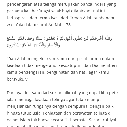
pendengaran atau telinga merupakan panca indera yang
pertama kali berfungsi sejak bayi dilahirkan. Hal ini
terinspirasi dan termotivasi dari firman Allah subhanahu
wa ta’ala dalam surat An Nahl: 78.
وَاللَّهُ أَخْرَجَكُم مِّن بُطُونِ أُمَّهَاتِكُمْ لَا تَعْلَمُونَ شَيْئًا وَجَعَلَ لَكُمُ السَّمْعَ
وَالْأَبْصَارَ وَالْأَفْئِدَةَ ۙ لَعَلَّكُمْ تَشْكُرُونَ
“Dan Allah mengeluarkan kamu dari perut ibumu dalam
keadaan tidak mengetahui sesuatupun, dan Dia memberi
kamu pendengaran, penglihatan dan hati, agar kamu
bersyukur.”
Dari ayat ini, satu dari sekian hikmah yang dapat kita petik
ialah menjaga keadaan telinga agar tetap mampu
menjalankan fungsinya dengan sempurna, dengan baik,
hingga tutup usia. Penjagaan dan perawatan telinga di
dalam Islam tak hanya secara fisik semata. Secara ruhiyah
pun menjadi bagian yang tak boleh dinomorduakan,