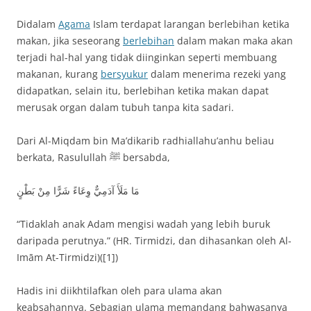
Didalam
Agama
Islam terdapat larangan berlebihan ketika
makan, jika seseorang
berlebihan
dalam makan maka akan
terjadi hal-hal yang tidak diinginkan seperti membuang
makanan, kurang
bersyukur
dalam menerima rezeki yang
didapatkan, selain itu, berlebihan ketika makan dapat
merusak organ dalam tubuh tanpa kita sadari.
Dari Al-Miqdam bin Ma’dikarib radhiallahu’anhu beliau
berkata, Rasulullah ﷺ bersabda,
مَا مَلَأَ آدَمِيٌّ وِعَاءً شَرًّا مِنْ بَطْنٍ
“Tidaklah anak Adam mengisi wadah yang lebih buruk
daripada perutnya.” (HR. Tirmidzi, dan dihasankan oleh Al-
Imām At-Tirmidzi)([1])
Hadis ini diikhtilafkan oleh para ulama akan
keabsahannya. Sebagian ulama memandang bahwasanya