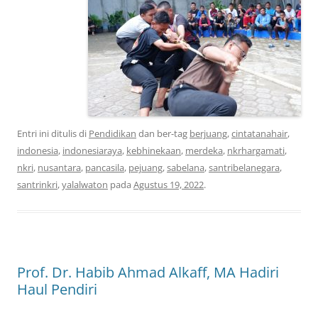
Entri ini ditulis di
Pendidikan
dan ber-tag
berjuang
,
cintatanahair
,
indonesia
,
indonesiaraya
,
kebhinekaan
,
merdeka
,
nkrhargamati
,
nkri
,
nusantara
,
pancasila
,
pejuang
,
sabelana
,
santribelanegara
,
santrinkri
,
yalalwaton
pada
Agustus 19, 2022
.
Prof. Dr. Habib Ahmad Alkaff, MA Hadiri
Haul Pendiri