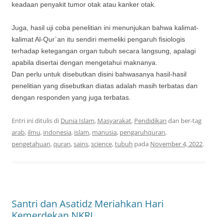
keadaan penyakit tumor otak atau kanker otak.
Juga, hasil uji coba penelitian ini menunjukan bahwa kalimat-
kalimat Al-Qur`an itu sendiri memeliki pengaruh fisiologis
terhadap ketegangan organ tubuh secara langsung, apalagi
apabila disertai dengan mengetahui maknanya.
Dan perlu untuk disebutkan disini bahwasanya hasil-hasil
penelitian yang disebutkan diatas adalah masih terbatas dan
dengan responden yang juga terbatas.
Entri ini ditulis di
Dunia Islam
,
Masyarakat
,
Pendidikan
dan ber-tag
arab
,
ilmu
,
indonesia
,
islam
,
manusia
,
pengaruhquran
,
pengetahuan
,
quran
,
sains
,
science
,
tubuh
pada
November 4, 2022
.
Santri dan Asatidz Meriahkan Hari
Kemerdekan NKRI