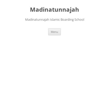
Langsung
ke
Madinatunnajah
isi
Madinatunnajah Islamic Boarding School
Menu