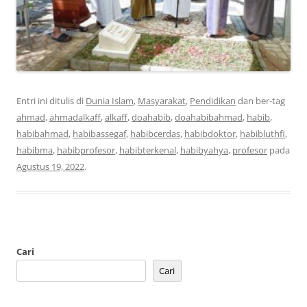
Entri ini ditulis di
Dunia Islam
,
Masyarakat
,
Pendidikan
dan ber-tag
ahmad
,
ahmadalkaff
,
alkaff
,
doahabib
,
doahabibahmad
,
habib
,
habibahmad
,
habibassegaf
,
habibcerdas
,
habibdoktor
,
habibluthfi
,
habibma
,
habibprofesor
,
habibterkenal
,
habibyahya
,
profesor
pada
Agustus 19, 2022
.
Cari
Cari