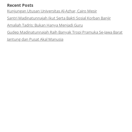
Recent Posts
Kunjungan Utusan Universitas Al-Azhar, Cairo Mesir
Santri Madinatunnajah Ikut Serta Bakti Sosial Korban Banjir
Amaliah Tadris: Bukan Hanya Menjadi Guru
Gudep Madinatunnajah Raih Banyak Tropi Pramuka Se-Jawa Barat
Jantung dan Pusat Akal Manusia