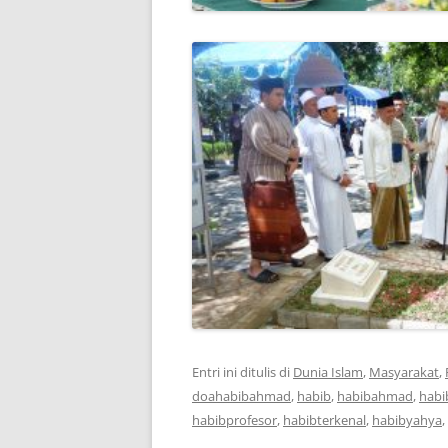
Entri ini ditulis di
Dunia Islam
,
Masyarakat
,
doahabibahmad
,
habib
,
habibahmad
,
habi
habibprofesor
,
habibterkenal
,
habibyahya
,