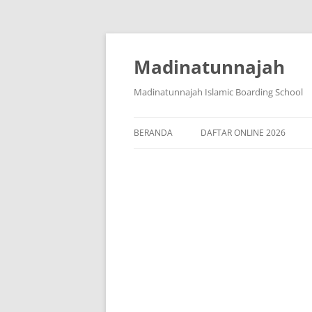
Langsung
ke
isi
Madinatunnajah
Madinatunnajah Islamic Boarding School
BERANDA
DAFTAR ONLINE 2026