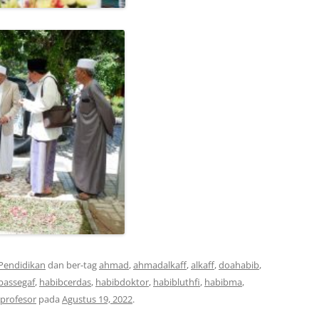
Pendidikan
dan ber-tag
ahmad
,
ahmadalkaff
,
alkaff
,
doahabib
,
bassegaf
,
habibcerdas
,
habibdoktor
,
habibluthfi
,
habibma
,
profesor
pada
Agustus 19, 2022
.