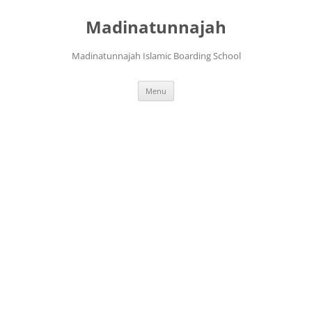
Langsung
ke
Madinatunnajah
isi
Madinatunnajah Islamic Boarding School
Menu