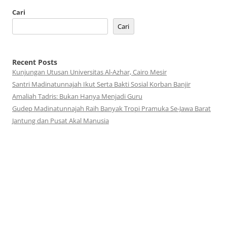
Tulisan
Cari
Cari
Recent Posts
Kunjungan Utusan Universitas Al-Azhar, Cairo Mesir
Santri Madinatunnajah Ikut Serta Bakti Sosial Korban Banjir
Amaliah Tadris: Bukan Hanya Menjadi Guru
Gudep Madinatunnajah Raih Banyak Tropi Pramuka Se-Jawa Barat
Jantung dan Pusat Akal Manusia