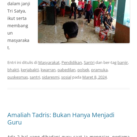
dalam janji
Tri Satya,
ikut serta
membang
un
masyaraka
t.
Entri ini ditulis di
Masyarakat
,
Pendidikan
,
Santri
dan ber-tag
banjir
,
bhakti
,
kerjabakti
,
kwarran
,
pabedilan
,
polsek
,
pramuka
,
puskesmas
,
santri
,
sidaresmi
,
sosial
pada
Maret 8, 2024
.
Amaliah Tadris: Bukan Hanya Menjadi
Guru
Ada 2 hal yang dihadapi guru saat ia mengajar, pertama