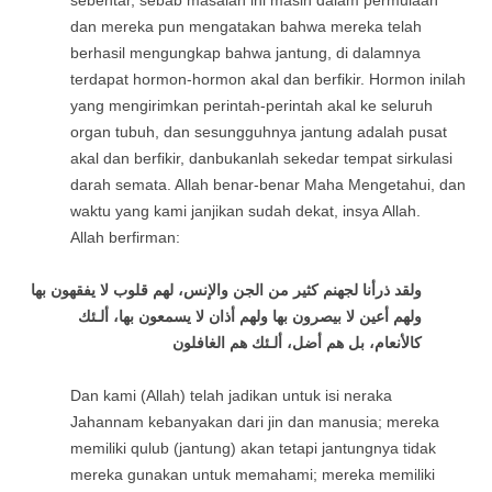
sebentar, sebab masalah ini masih dalam permulaan
dan mereka pun mengatakan bahwa mereka telah
berhasil mengungkap bahwa jantung, di dalamnya
terdapat hormon-hormon akal dan berfikir. Hormon inilah
yang mengirimkan perintah-perintah akal ke seluruh
organ tubuh, dan sesungguhnya jantung adalah pusat
akal dan berfikir, danbukanlah sekedar tempat sirkulasi
darah semata. Allah benar-benar Maha Mengetahui, dan
waktu yang kami janjikan sudah dekat, insya Allah.
Allah berfirman:
ولقد ذرأنا لجهنم كثير من الجن والإنس، لهم قلوب لا يفقهون بها
ولهم أعين لا بيصرون بها ولهم أذان لا يسمعون بها، ألـئك
كالأنعام، بل هم أضل، ألـئك هم الغافلون
Dan kami (Allah) telah jadikan untuk isi neraka
Jahannam kebanyakan dari jin dan manusia; mereka
memiliki qulub (jantung) akan tetapi jantungnya tidak
mereka gunakan untuk memahami; mereka memiliki