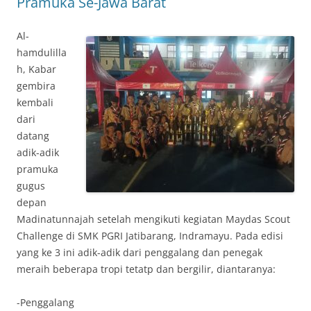
Pramuka Se-Jawa Barat
Al-
hamdulilla
h, Kabar
gembira
kembali
dari
datang
adik-adik
pramuka
gugus
depan
Madinatunnajah setelah mengikuti kegiatan Maydas Scout
Challenge di SMK PGRI Jatibarang, Indramayu. Pada edisi
yang ke 3 ini adik-adik dari penggalang dan penegak
meraih beberapa tropi tetatp dan bergilir, diantaranya:
-Penggalang