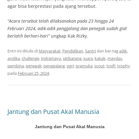
agar bisa berprestasi pada ajang tersebut.
“Acara tersebut telah dilaksanakan pada 23 hingga 24
Februari 2024, adik-adik penggalang dan penegak sudah giat
berlatih berhari-hari”
ungkap Kak Rizky.
Entri ini ditulis di
Masyarakat
,
Pendidikan
,
Santri
dan ber-tag
adik
,
andika
,
challenge
,
indramayu
,
jatibarang
,
juara
,
kakak
,
maydas
,
pembina
,
penegak
,
penggalang
,
pgri
,
pramuka
,
scout
,
troifi
,
trophy
pada
Februari 25, 2024
.
Jantung dan Pusat Akal Manusia
Jantung dan Pusat Akal Manusia