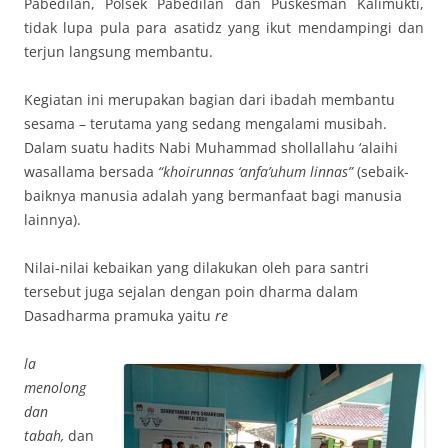
Pabedilan, Polsek Pabedilan dan Puskesman Kalimukti,
tidak lupa pula para asatidz yang ikut mendampingi dan
terjun langsung membantu.
Kegiatan ini merupakan bagian dari ibadah membantu
sesama – terutama yang sedang mengalami musibah.
Dalam suatu hadits Nabi Muhammad shollallahu ‘alaihi
wasallama bersada
“khoirunnas ‘anfa’uhum linnas”
(sebaik-
baiknya manusia adalah yang bermanfaat bagi manusia
lainnya).
Nilai-nilai kebaikan yang dilakukan oleh para santri
tersebut juga sejalan dengan poin dharma dalam
Dasadharma pramuka yaitu
re
la
menolong
dan
tabah,
dan