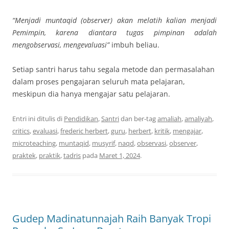
“Menjadi muntaqid (observer) akan melatih kalian menjadi
Pemimpin, karena diantara tugas pimpinan adalah
mengobservasi, mengevaluasi”
imbuh beliau.
Setiap santri harus tahu segala metode dan permasalahan
dalam proses pengajaran seluruh mata pelajaran,
meskipun dia hanya mengajar satu pelajaran.
Entri ini ditulis di
Pendidikan
,
Santri
dan ber-tag
amaliah
,
amaliyah
,
critics
,
evaluasi
,
frederic herbert
,
guru
,
herbert
,
kritik
,
mengajar
,
microteaching
,
muntaqid
,
musyrif
,
naqd
,
observasi
,
observer
,
praktek
,
praktik
,
tadris
pada
Maret 1, 2024
.
Gudep Madinatunnajah Raih Banyak Tropi