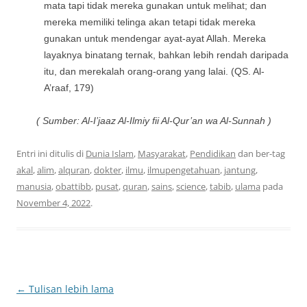
mata tapi tidak mereka gunakan untuk melihat; dan
mereka memiliki telinga akan tetapi tidak mereka
gunakan untuk mendengar ayat-ayat Allah. Mereka
layaknya binatang ternak, bahkan lebih rendah daripada
itu, dan merekalah orang-orang yang lalai. (QS. Al-
A’raaf, 179)
( Sumber: Al-I’jaaz Al-Ilmiy fii Al-Qur’an wa Al-Sunnah )
Entri ini ditulis di
Dunia Islam
,
Masyarakat
,
Pendidikan
dan ber-tag
akal
,
alim
,
alquran
,
dokter
,
ilmu
,
ilmupengetahuan
,
jantung
,
manusia
,
obattibb
,
pusat
,
quran
,
sains
,
science
,
tabib
,
ulama
pada
November 4, 2022
.
Navigasi
←
Tulisan lebih lama