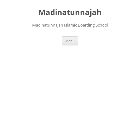
Langsung
ke
Madinatunnajah
isi
Madinatunnajah Islamic Boarding School
Menu