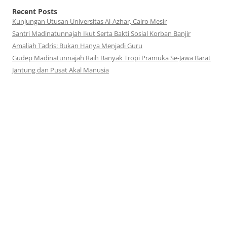
Recent Posts
Kunjungan Utusan Universitas Al-Azhar, Cairo Mesir
Santri Madinatunnajah Ikut Serta Bakti Sosial Korban Banjir
Amaliah Tadris: Bukan Hanya Menjadi Guru
Gudep Madinatunnajah Raih Banyak Tropi Pramuka Se-Jawa Barat
Jantung dan Pusat Akal Manusia