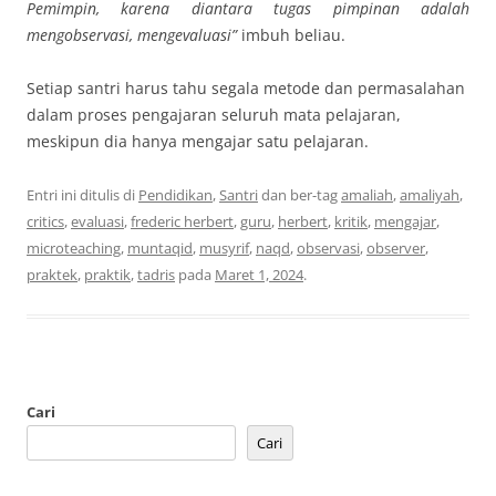
Pemimpin, karena diantara tugas pimpinan adalah
mengobservasi, mengevaluasi”
imbuh beliau.
Setiap santri harus tahu segala metode dan permasalahan
dalam proses pengajaran seluruh mata pelajaran,
meskipun dia hanya mengajar satu pelajaran.
Entri ini ditulis di
Pendidikan
,
Santri
dan ber-tag
amaliah
,
amaliyah
,
critics
,
evaluasi
,
frederic herbert
,
guru
,
herbert
,
kritik
,
mengajar
,
microteaching
,
muntaqid
,
musyrif
,
naqd
,
observasi
,
observer
,
praktek
,
praktik
,
tadris
pada
Maret 1, 2024
.
Cari
Cari