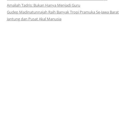
Amaliah Tadris: Bukan Hanya Menjadi Guru
Gudep Madinatunnajah Raih Banyak Tropi Pramuka Se-Jawa Barat
Jantung dan Pusat Akal Manusia