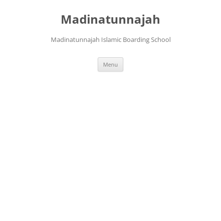
Langsung
ke
Madinatunnajah
isi
Madinatunnajah Islamic Boarding School
Menu