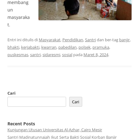
membang
un
masyaraka
t.
Entri ini ditulis di
Masyarakat
,
Pendidikan
,
Santri
dan ber-tag
banjir
,
bhakti
,
kerjabakti
,
kwarran
,
pabedilan
,
polsek
,
pramuka
,
puskesmas
,
santri
,
sidaresmi
,
sosial
pada
Maret 8, 2024
.
Cari
Cari
Recent Posts
Kunjungan Utusan Universitas Al-Azhar, Cairo Mesir
Santri Madinatunnajah Ikut Serta Bakti Sosial Korban Banjir