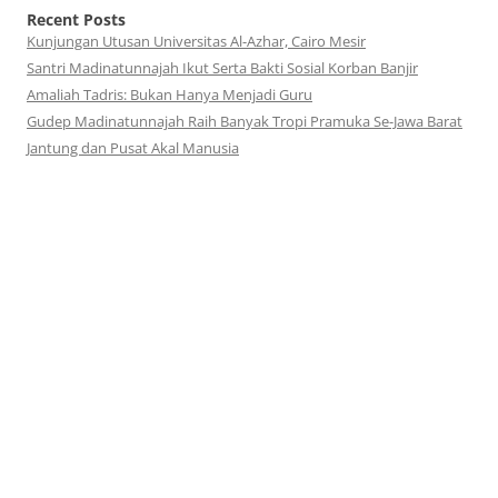
Recent Posts
Kunjungan Utusan Universitas Al-Azhar, Cairo Mesir
Santri Madinatunnajah Ikut Serta Bakti Sosial Korban Banjir
Amaliah Tadris: Bukan Hanya Menjadi Guru
Gudep Madinatunnajah Raih Banyak Tropi Pramuka Se-Jawa Barat
Jantung dan Pusat Akal Manusia