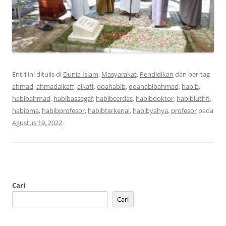
Entri ini ditulis di
Dunia Islam
,
Masyarakat
,
Pendidikan
dan ber-tag
ahmad
,
ahmadalkaff
,
alkaff
,
doahabib
,
doahabibahmad
,
habib
,
habibahmad
,
habibassegaf
,
habibcerdas
,
habibdoktor
,
habibluthfi
,
habibma
,
habibprofesor
,
habibterkenal
,
habibyahya
,
profesor
pada
Agustus 19, 2022
.
Cari
Cari