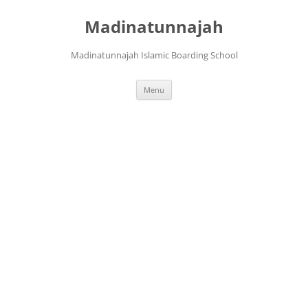
Langsung
ke
Madinatunnajah
isi
Madinatunnajah Islamic Boarding School
Menu