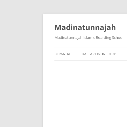
Langsung
ke
isi
Madinatunnajah
Madinatunnajah Islamic Boarding School
BERANDA
DAFTAR ONLINE 2026