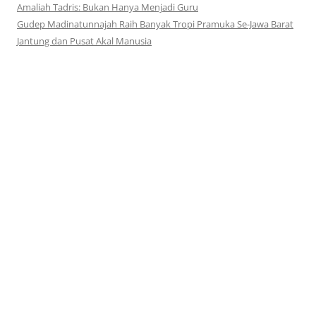
Amaliah Tadris: Bukan Hanya Menjadi Guru
Gudep Madinatunnajah Raih Banyak Tropi Pramuka Se-Jawa Barat
Jantung dan Pusat Akal Manusia