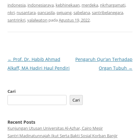
indonesia
,
indonesiaraya
,
kebhinekaan
,
merdeka
,
nkrhargamati
,
nkri
,
nusantara
,
pancasila
,
pejuang
,
sabelana
,
santribelanegara
,
santrinkri
,
yalalwaton
pada
Agustus 19, 2022
.
Navigasi
←
Prof. Dr. Habib Ahmad
Pengaruh Qur’an Terhadap
Tulisan
Alkaff, MA Hadiri Haul Pendiri
Organ Tubuh
→
Cari
Cari
Recent Posts
Kunjungan Utusan Universitas Al-Azhar, Cairo Mesir
Santri Madinatunnajah Ikut Serta Bakti Sosial Korban Banjir