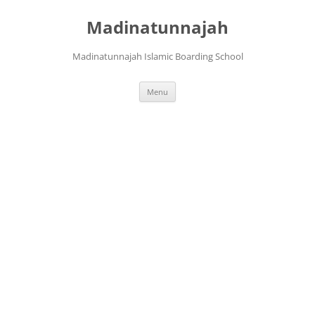
Langsung
ke
Madinatunnajah
isi
Madinatunnajah Islamic Boarding School
Menu