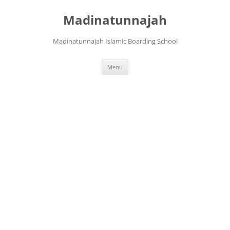
Langsung
ke
Madinatunnajah
isi
Madinatunnajah Islamic Boarding School
Menu