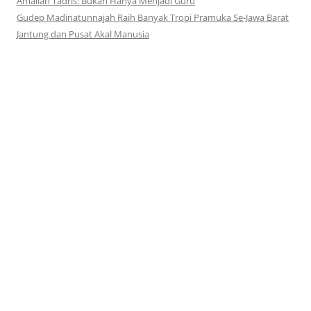
Amaliah Tadris: Bukan Hanya Menjadi Guru
Gudep Madinatunnajah Raih Banyak Tropi Pramuka Se-Jawa Barat
Jantung dan Pusat Akal Manusia