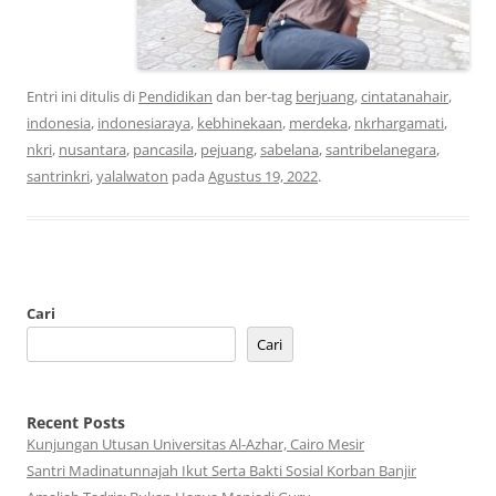
Entri ini ditulis di
Pendidikan
dan ber-tag
berjuang
,
cintatanahair
,
indonesia
,
indonesiaraya
,
kebhinekaan
,
merdeka
,
nkrhargamati
,
nkri
,
nusantara
,
pancasila
,
pejuang
,
sabelana
,
santribelanegara
,
santrinkri
,
yalalwaton
pada
Agustus 19, 2022
.
Cari
Cari
Recent Posts
Kunjungan Utusan Universitas Al-Azhar, Cairo Mesir
Santri Madinatunnajah Ikut Serta Bakti Sosial Korban Banjir