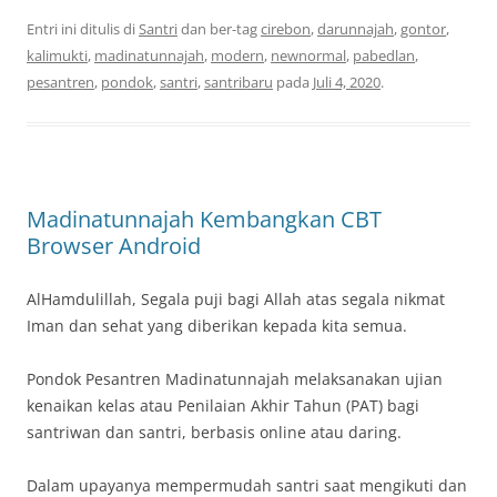
Entri ini ditulis di
Santri
dan ber-tag
cirebon
,
darunnajah
,
gontor
,
kalimukti
,
madinatunnajah
,
modern
,
newnormal
,
pabedlan
,
pesantren
,
pondok
,
santri
,
santribaru
pada
Juli 4, 2020
.
Madinatunnajah Kembangkan CBT
Browser Android
AlHamdulillah, Segala puji bagi Allah atas segala nikmat
Iman dan sehat yang diberikan kepada kita semua.
Pondok Pesantren Madinatunnajah melaksanakan ujian
kenaikan kelas atau Penilaian Akhir Tahun (PAT) bagi
santriwan dan santri, berbasis online atau daring.
Dalam upayanya mempermudah santri saat mengikuti dan