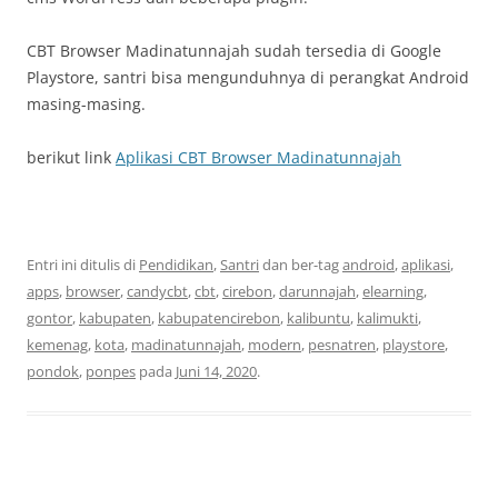
CBT Browser Madinatunnajah sudah tersedia di Google
Playstore, santri bisa mengunduhnya di perangkat Android
masing-masing.
berikut link
Aplikasi CBT Browser Madinatunnajah
Entri ini ditulis di
Pendidikan
,
Santri
dan ber-tag
android
,
aplikasi
,
apps
,
browser
,
candycbt
,
cbt
,
cirebon
,
darunnajah
,
elearning
,
gontor
,
kabupaten
,
kabupatencirebon
,
kalibuntu
,
kalimukti
,
kemenag
,
kota
,
madinatunnajah
,
modern
,
pesnatren
,
playstore
,
pondok
,
ponpes
pada
Juni 14, 2020
.