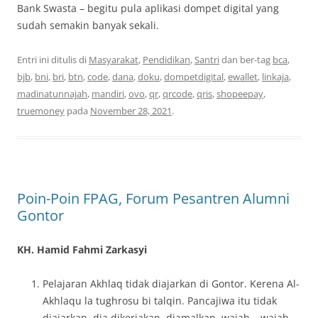
Bank Swasta – begitu pula aplikasi dompet digital yang
sudah semakin banyak sekali.
Entri ini ditulis di
Masyarakat
,
Pendidikan
,
Santri
dan ber-tag
bca
,
bjb
,
bni
,
bri
,
btn
,
code
,
dana
,
doku
,
dompetdigital
,
ewallet
,
linkaja
,
madinatunnajah
,
mandiri
,
ovo
,
qr
,
qrcode
,
qris
,
shopeepay
,
truemoney
pada
November 28, 2021
.
Poin-Poin FPAG, Forum Pesantren Alumni
Gontor
KH. Hamid Fahmi Zarkasyi
Pelajaran Akhlaq tidak diajarkan di Gontor. Kerena Al-
Akhlaqu la tughrosu bi talqin. Pancajiwa itu tidak
diajarkan, dia dikerjakan, diamalkan, wajah – wajah