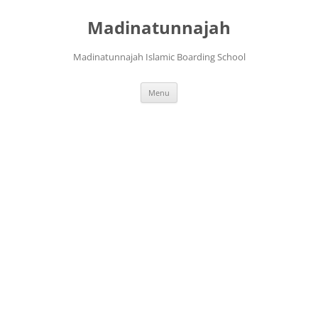
Langsung
ke
Madinatunnajah
isi
Madinatunnajah Islamic Boarding School
Menu