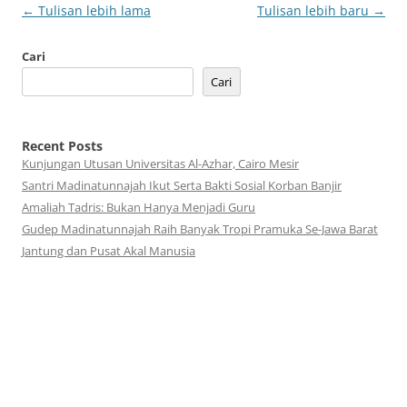
Navigasi
←
Tulisan lebih lama
Tulisan lebih baru
→
Tulisan
Cari
Cari
Recent Posts
Kunjungan Utusan Universitas Al-Azhar, Cairo Mesir
Santri Madinatunnajah Ikut Serta Bakti Sosial Korban Banjir
Amaliah Tadris: Bukan Hanya Menjadi Guru
Gudep Madinatunnajah Raih Banyak Tropi Pramuka Se-Jawa Barat
Jantung dan Pusat Akal Manusia