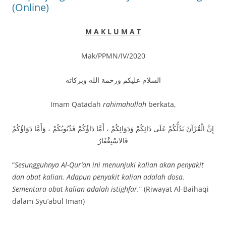
(Online)
M A K L U M A T
Mak/PPMN/IV/2020
السلام عليكم ورحمة الله وبركاته
Imam Qatadah
rahimahullah
berkata,
إِنَّ الْقُرْآنَ يَدُلُّكُمْ عَلَى دَائِكُمْ وَدَوَائِكُمْ ، أَمَّا دَاؤُكُمْ فَذُنُوبُكُمْ ، وَأَمَّا دَوَاؤُكُمْ
فَالاسْتِغْفَارُ
“
Sesungguhnya Al-Qur’an ini menunjuki kalian akan penyakit
dan obat kalian. Adapun penyakit kalian adalah dosa.
Sementara obat kalian adalah istighfar.
” (Riwayat Al-Baihaqi
dalam Syu’abul Iman)