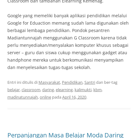
Classroom dan tambahan Elearning Kemenag.
Google yang memeliki banyak aplikasi pendidikan melalui
Google for Eduaction memang sudah lama digunakan oleh
berbagai lembaga pendidikan. Pondok pesantren
Madiantunnajah menggunakan G Classroom karena tidak
perlu menyediakan/menyalakan komputer khusus sebagai
server – guru dan siswa cukup menggunakan gadget atau
handphone mereka untuk berkomunikasi menyampikan
dan menyelesaikan tugas-tugas sekolah.
Entri ini ditulis di
Masyarakat
,
Pendidikan
,
Santri
dan ber-tag
belajar
,
classroom
,
daring
,
elearning
,
kalimukti
,
kbm
,
madinatunnajah
,
online
pada
April 16, 2020
.
Perpanjangan Masa Belajar Moda Daring