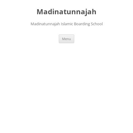
Langsung
ke
Madinatunnajah
isi
Madinatunnajah Islamic Boarding School
Menu