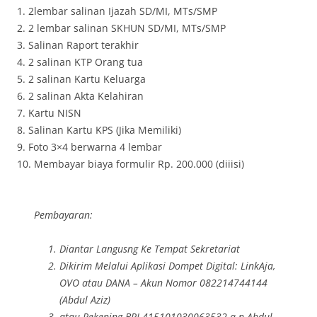
1. 2lembar salinan Ijazah SD/MI, MTs/SMP
2. 2 lembar salinan SKHUN SD/MI, MTs/SMP
3. Salinan Raport terakhir
4. 2 salinan KTP Orang tua
5. 2 salinan Kartu Keluarga
6. 2 salinan Akta Kelahiran
7. Kartu NISN
8. Salinan Kartu KPS (Jika Memiliki)
9. Foto 3×4 berwarna 4 lembar
10. Membayar biaya formulir Rp. 200.000 (diiisi)
Pembayaran:
Diantar Langusng Ke Tempat Sekretariat
Dikirim Melalui Aplikasi Dompet Digital: LinkAja,
OVO atau DANA – Akun Nomor 082214744144
(Abdul Aziz)
atau Rekening BRI 415101030063532 a.n Abdul