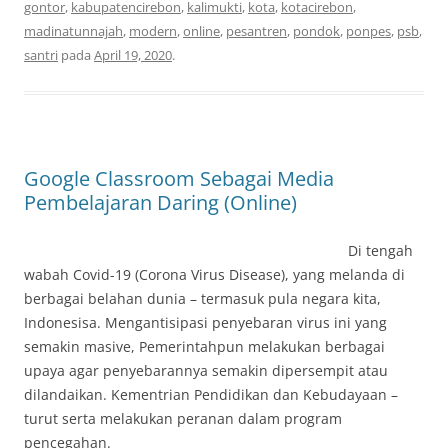
gontor
,
kabupatencirebon
,
kalimukti
,
kota
,
kotacirebon
,
madinatunnajah
,
modern
,
online
,
pesantren
,
pondok
,
ponpes
,
psb
,
santri
pada
April 19, 2020
.
Google Classroom Sebagai Media
Pembelajaran Daring (Online)
Di tengah
wabah Covid-19 (Corona Virus Disease), yang melanda di
berbagai belahan dunia – termasuk pula negara kita,
Indonesisa. Mengantisipasi penyebaran virus ini yang
semakin masive, Pemerintahpun melakukan berbagai
upaya agar penyebarannya semakin dipersempit atau
dilandaikan. Kementrian Pendidikan dan Kebudayaan –
turut serta melakukan peranan dalam program
pencegahan.