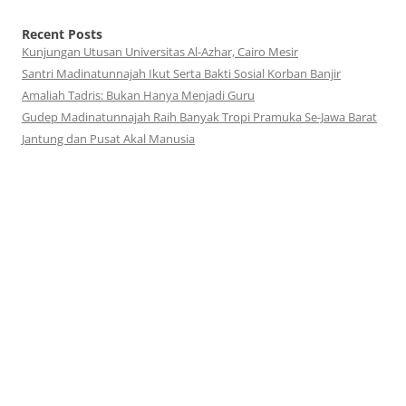
Recent Posts
Kunjungan Utusan Universitas Al-Azhar, Cairo Mesir
Santri Madinatunnajah Ikut Serta Bakti Sosial Korban Banjir
Amaliah Tadris: Bukan Hanya Menjadi Guru
Gudep Madinatunnajah Raih Banyak Tropi Pramuka Se-Jawa Barat
Jantung dan Pusat Akal Manusia