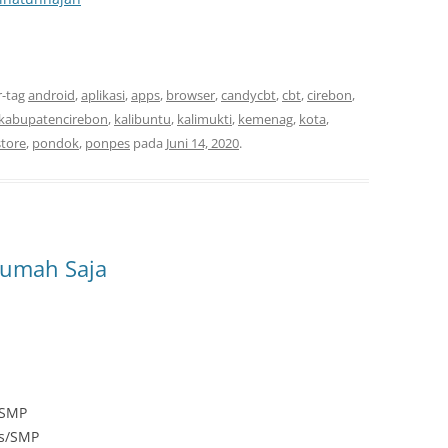
r-tag
android
,
aplikasi
,
apps
,
browser
,
candycbt
,
cbt
,
cirebon
,
kabupatencirebon
,
kalibuntu
,
kalimukti
,
kemenag
,
kota
,
store
,
pondok
,
ponpes
pada
Juni 14, 2020
.
 Rumah Saja
/SMP
Ts/SMP