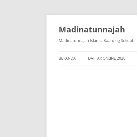
Langsung
ke
isi
Madinatunnajah
Madinatunnajah Islamic Boarding School
BERANDA
DAFTAR ONLINE 2026