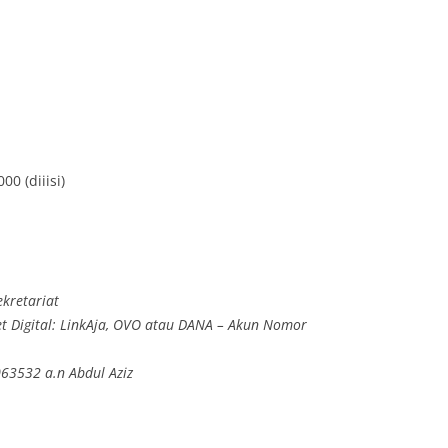
0 (diiisi)
kretariat
et Digital: LinkAja, OVO atau DANA – Akun Nomor
63532 a.n Abdul Aziz