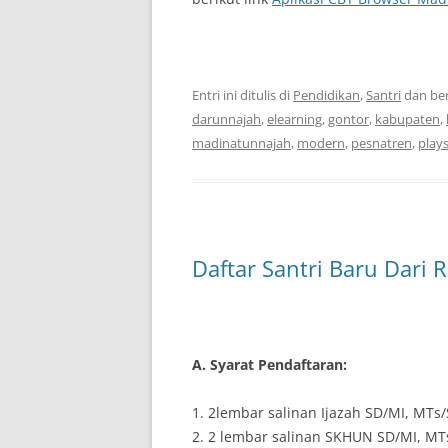
Entri ini ditulis di
Pendidikan
,
Santri
dan be
darunnajah
,
elearning
,
gontor
,
kabupaten
,
madinatunnajah
,
modern
,
pesnatren
,
play
Daftar Santri Baru Dari
A. Syarat Pendaftaran:
1. 2lembar salinan Ijazah SD/MI, MTs
2. 2 lembar salinan SKHUN SD/MI, M