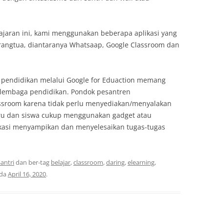
jaran ini, kami menggunakan beberapa aplikasi yang
orangtua, diantaranya Whatsaap, Google Classroom dan
i pendidikan melalui Google for Eduaction memang
 lembaga pendidikan. Pondok pesantren
sroom karena tidak perlu menyediakan/menyalakan
uru dan siswa cukup menggunakan gadget atau
asi menyampikan dan menyelesaikan tugas-tugas
antri
dan ber-tag
belajar
,
classroom
,
daring
,
elearning
,
da
April 16, 2020
.