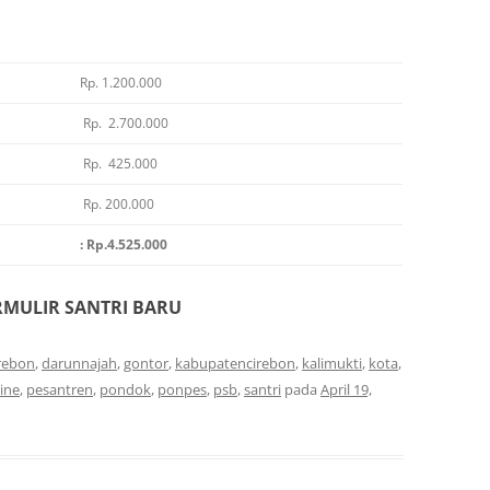
Rp. 1.200.000
Rp. 2.700.000
Rp. 425.000
Rp. 200.000
: Rp.4.525.000
ORMULIR SANTRI BARU
rebon
,
darunnajah
,
gontor
,
kabupatencirebon
,
kalimukti
,
kota
,
ine
,
pesantren
,
pondok
,
ponpes
,
psb
,
santri
pada
April 19,