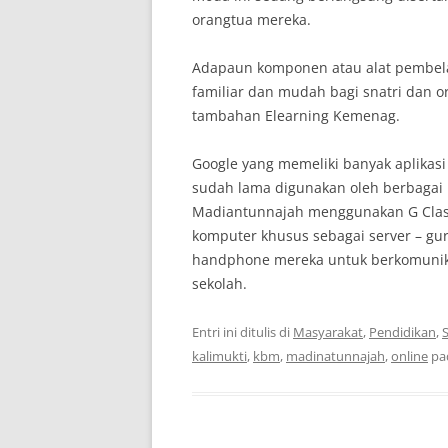
orangtua mereka.
Adapaun komponen atau alat pembela
familiar dan mudah bagi snatri dan 
tambahan Elearning Kemenag.
Google yang memeliki banyak aplikas
sudah lama digunakan oleh berbagai
Madiantunnajah menggunakan G Clas
komputer khusus sebagai server – g
handphone mereka untuk berkomunik
sekolah.
Entri ini ditulis di
Masyarakat
,
Pendidikan
,
S
kalimukti
,
kbm
,
madinatunnajah
,
online
pa