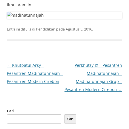
ilmu. Aamiin
Entri ini ditulis di
Pendidikan
pada
Agustus 5, 2016
.
Navigasi
←
Khutbatul Arsy –
Perkhutsy IX – Pesantren
Tulisan
Pesantren Madinatunnajah –
Madinatunnajah –
Pesantren Modern Cirebon
Madinatunnajah Grup –
Pesantren Modern Cirebon
→
Cari
Cari