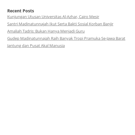
Recent Posts
Kunjungan Utusan Universitas Al-Azhar, Cairo Mesir
Santri Madinatunnajah Ikut Serta Bakti Sosial Korban Banjir
Amaliah Tadris: Bukan Hanya Menjadi Guru
Gudep Madinatunnajah Raih Banyak Tropi Pramuka Se-Jawa Barat
Jantung dan Pusat Akal Manusia