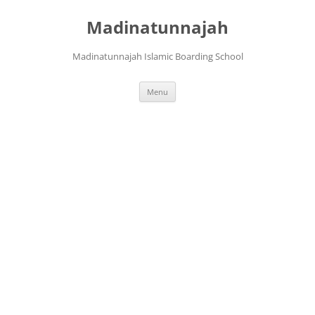
Langsung
ke
Madinatunnajah
isi
Madinatunnajah Islamic Boarding School
Menu